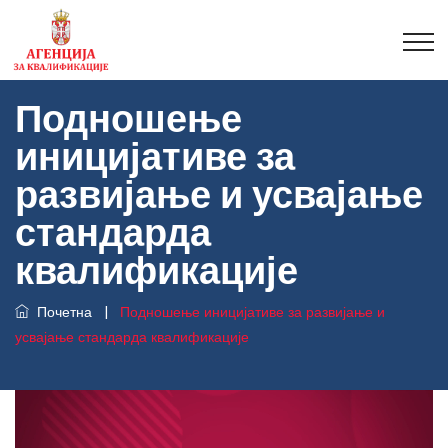
Подношење
иницијативе за
развијање и усвајање
стандарда
квалификације
Почетна
|
Подношење иницијативе за развијање и
усвајање стандарда квалификације