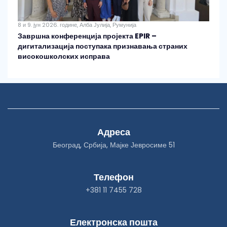
8 и 9. јун 2026. године, Алба Јулија, Румунија
Завршна конференција пројекта EPIR –
дигитализација поступака признавања страних
високошколских исправа
Адреса
Београд, Србија, Мајке Јевросиме 51
Телефон
+381 11 7455 728
Електронска пошта