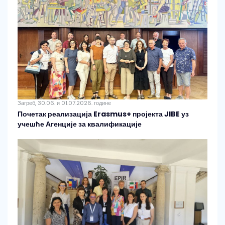
Загреб, 30.06. и 01.07.2026. године
Почетак реализација Erasmus+ пројекта JIBE уз
учешће Агенције за квалификације