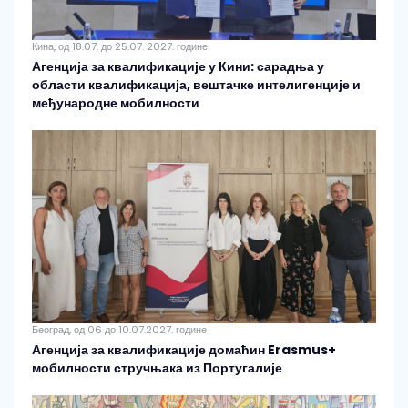
Кина, од 18.07. до 25.07. 2027. године
Агенција за квалификације у Кини: сарадња у
области квалификација, вештачке интелигенције и
међународне мобилности
Београд, од 06 до 10.07.2027. године
Агенција за квалификације домаћин Erasmus+
мобилности стручњака из Португалије