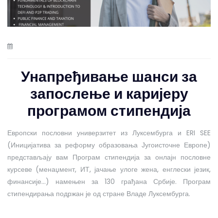
Унапређивање шанси за
запослење и каријеру
програмом стипендија
Европски пословни универзитет из Луксембурга и ERI SEE
(Иницијатива за реформу образовања Југоисточне Европе)
представљају вам Програм стипендија за онлајн пословне
курсеве (менаџмент, ИТ, јачање улоге жена, енглески језик,
финансије…) намењен за 130 грађана Србије. Програм
стипендирања подржан је од стране Владе Луксембурга.