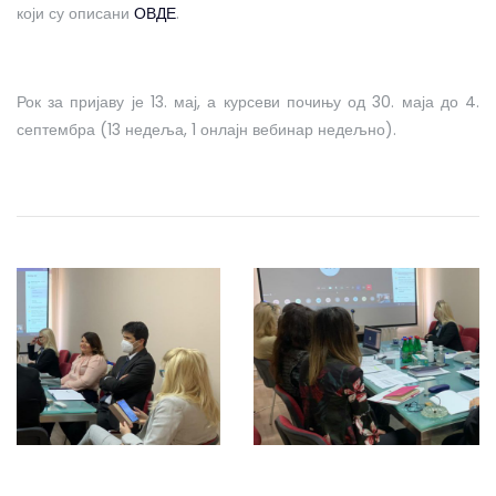
који су описани
ОВДЕ
.
Рок за пријаву је 13. мај, а курсеви почињу од 30. маја до 4.
септембра (13 недеља, 1 онлајн вебинар недељно).