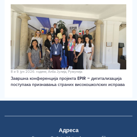
8 и 9. јун 2026. године, Алба Јулија, Румунија
Завршна конференција пројекта EPIR – дигитализација
поступака признавања страних високошколских исправа
Адреса