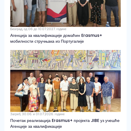
Београд, од 06 до 10.07.2027. године
Агенција за квалификације домаћин Erasmus+
мобилности стручњака из Португалије
Загреб, 30.06. и 01.07.2026. године
Почетак реализација Erasmus+ пројекта JIBE уз учешће
Агенције за квалификације