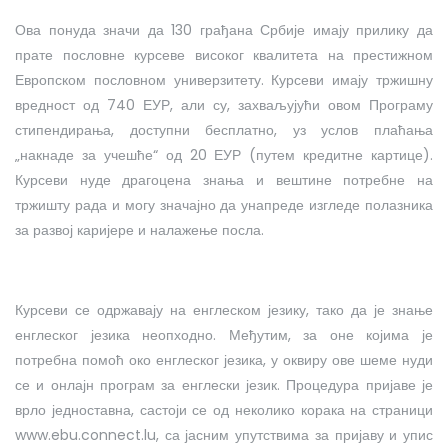
Ова понуда значи да 130 грађана Србије имају прилику да
прате пословне курсеве високог квалитета на престижном
Европском пословном универзитету. Курсеви имају тржишну
вредност од 740 ЕУР, али су, захваљујући овом Програму
стипендирања, доступни бесплатно, уз услов плаћања
„накнаде за учешће“ од 20 ЕУР (путем кредитне картице).
Курсеви нуде драгоцена знања и вештине потребне на
тржишту рада и могу значајно да унапреде изгледе полазника
за развој каријере и налажење посла.
Курсеви се одржавају на енглеском језику, тако да је знање
енглеског језика неопходно. Међутим, за оне којима је
потребна помоћ око енглеског језика, у оквиру ове шеме нуди
се и онлајн програм за енглески језик. Процедура пријаве је
врло једноставна, састоји се од неколико корака на страници
www.ebu.connect.lu, са јасним упутствима за пријаву и упис