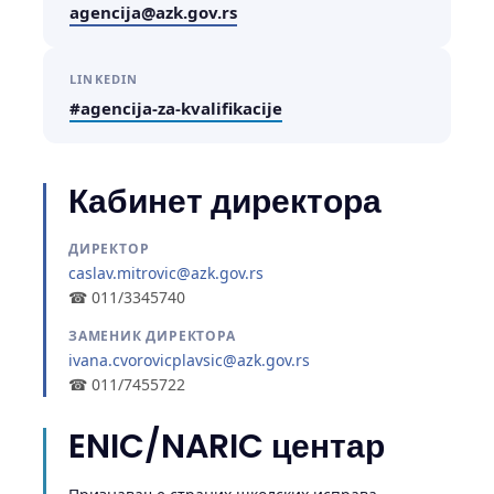
agencija@azk.gov.rs
LINKEDIN
#agencija-za-kvalifikacije
Кабинет директора
ДИРЕКТОР
caslav.mitrovic@azk.gov.rs
☎ 011/3345740
ЗАМЕНИК ДИРЕКТОРА
ivana.cvorovicplavsic@azk.gov.rs
☎ 011/7455722
ENIC/NARIC центар