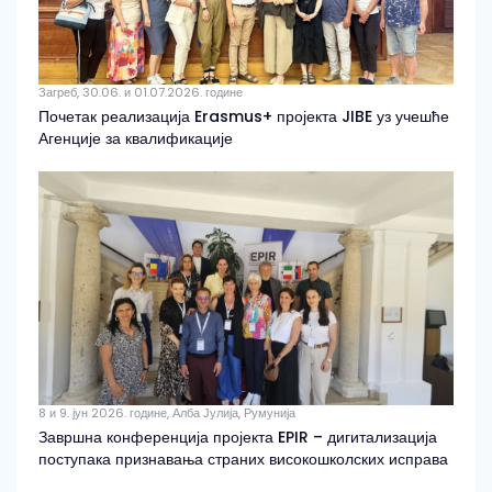
Загреб, 30.06. и 01.07.2026. године
Почетак реализација Erasmus+ пројекта JIBE уз учешће
Агенције за квалификације
8 и 9. јун 2026. године, Алба Јулија, Румунија
Завршна конференција пројекта EPIR – дигитализација
поступака признавања страних високошколских исправа