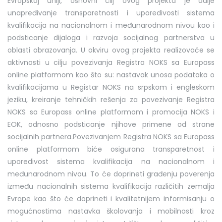
Evropskoj uniji, osnovni cilj ovog projekta je dalje
unapređivanje transparetnosti i uporedivosti sistema
kvalifikacija na nacionalnom i međunarodnom nivou kao i
podsticanje dijaloga i razvoja socijalnog partnerstva u
oblasti obrazovanja. U okviru ovog projekta realizovaće se
aktivnosti u cilju povezivanja Registra NOKS sa Europass
online platformom kao što su: nastavak unosa podataka o
kvalifikacijama u Registar NOKS na srpskom i engleskom
jeziku, kreiranje tehničkih rešenja za povezivanje Registra
NOKS sa Europass online platformom i promocija NOKS i
EOK, odnosno podsticanje njihove primene od strane
socijalnih partnera.Povezivanjem Registra NOKS sa Europass
online platformom biće osigurana transparetnost i
uporedivost sistema kvalifikacija na nacionalnom i
međunarodnom nivou. To će doprineti građenju poverenja
između nacionalnih sistema kvalifikacija različitih zemalja
Evrope kao što će doprineti i kvalitetnijem informisanju o
mogućnostima nastavka školovanja i mobilnosti kroz