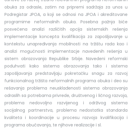
obuka za odrasle, zatim na pripremi sadržaja za unos u
Podregistar JPOA, a koji se odnosi na JPOA i akreditovane
programime neformalnih obuka. Posebna pažnja biće
posvećena analizi različitih opcija sistemskih rešenja
implementacije koncepta kvalifikacija za zapošljavanje u
kontekstu unapređivanja mobilnosti na tržištu rada kao i
analizi mogućnosti implementacje navedenih rešenja u
sistem obrazovanja Republike Srbije. Navedeni reformski
poduhvati kako sistema obrazovanja tako i sistema
zapošljavanja predstavljaju pokretačku snagu za razvoj
funkcionalnog tržišta neformalnih programa obuka i deo su
rešavanja problema neusklađenosti sistema obrazovanja
odraslih sa potrebama privrede, društvenog i ličnog razvoja,
problema nedovoljno razvijenog i održivog sistema
socijalnog partnerstva, problema nedostatka standarda
kvaliteta i koordinacije u procesu razvoja kvalifikacija i
programa obučavanja, te njihove realizacije i sl.