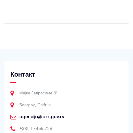
Контакт
Мајке Јевросиме 51
Београд, Србија
agencija@azk.gov.rs
+381 11 7455 728