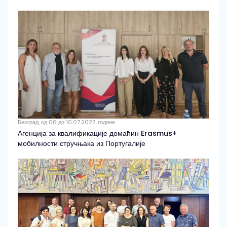
Београд, од 06 до 10.07.2027. године
Агенција за квалификације домаћин Erasmus+
мобилности стручњака из Португалије