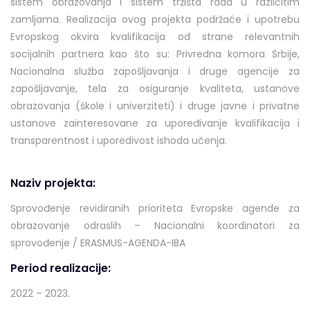
sistem obrazovanja i sistem tržišta rada u različitim
zamljama. Realizacija ovog projekta podržaće i upotrebu
Evropskog okvira kvalifikacija od strane relevantnih
socijalnih partnera kao što su: Privredna komora Srbije,
Nacionalna služba zapošljavanja i druge agencije za
zapošljavanje, tela za osiguranje kvaliteta, ustanove
obrazovanja (škole i univerziteti) i druge javne i privatne
ustanove zainteresovane za upoređivanje kvalifikacija i
transparentnost i uporedivost ishoda učenja.
Naziv projekta:
Sprovođenje revidiranih prioriteta Evropske agende za
obrazovanje odraslih – Nacionalni koordinatori za
sprovođenje / ERASMUS-AGENDA-IBA
Period realizacije:
2022 – 2023.