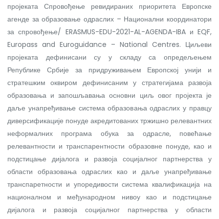
пројеката Спровођење ревидираних приоритета Европске
агенде за образовање одраслих – Национални координатори
за спровођење/ ERASMUS-EDU-2021-AL-AGENDA-IBA и EQF,
Europass and Euroguidance – National Centres. Циљеви
пројеката дефинисани су у складу са опредељењем
Републике Србије за придруживањем Европској унији и
стратешким оквиром дефинисаним у стратегијама развоја
образовања и запошљавања основни циљ овог пројекта је
даље унапређивање система образовања одраслих у правцу
диверсификације понуде акредитованих тржишно релевантних
неформалних програма обука за одрасле, повећање
релевантности и транспарентности образовне понуде, као и
подстицање дијалога и развоја социјалног партнерства у
области образовања одраслих као и даље унапређивање
транспаретности и упоредивости система квалификација на
националном и међународном нивоу као и подстицање
дијалога и развоја социјалног партнерства у области