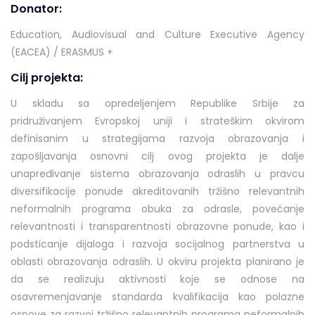
Donator:
Education, Audiovisual and Culture Executive Agency
(EACEA) / ERASMUS +
Cilj projekta:
U skladu sa opredeljenjem Republike Srbije za
pridruživanjem Evropskoj uniji i strateškim okvirom
definisanim u strategijama razvoja obrazovanja i
zapošljavanja osnovni cilj ovog projekta je dalje
unapređivanje sistema obrazovanja odraslih u pravcu
diversifikacije ponude akreditovanih tržišno relevantnih
neformalnih programa obuka za odrasle, povećanje
relevantnosti i transparentnosti obrazovne ponude, kao i
podsticanje dijaloga i razvoja socijalnog partnerstva u
oblasti obrazovanja odraslih. U okviru projekta planirano je
da se realizuju aktivnosti koje se odnose na
osavremenjavanje standarda kvalifikacija kao polazne
osnove za razvoj tržišno relevantnih programa neformalnih