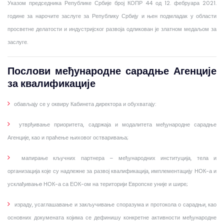
Указом председника Републике Србије број КОПР 44 од 12. фебруара 2021.
године за нарочите заслуге за Републику Србију и њен подмладак у области
просветне делатости и индустријског развоја одликован је златном медаљом за
заслуге.
Послови међународне сарадње Агенције
за квалификације
обављају се у оквиру Кабинета директора и обухватају:
утврђивање приоритета, садржаја и модалитета међународне сарадње
Агенције, као и праћење њиховог остваривања;
мапирање кључних партнера – међународних институција, тела и
организација које су надлежне за развој квалификација, имплементацију НОК-а и
усклађивањe НОК-а са ЕОК-ом на територији Европске уније и шире;
израду, усаглашавање и закључивање споразума и протокола о сарадњи, као
основних докумената којима се дефинишу конкретне активности међународне