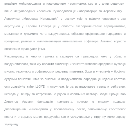
водећим међународним и националним часописима, као и стални рецензент
више међународних часописа. Руководилац је Лабораторије за Аеротехнику –
Аеротунел „Мирослав Ненадовић“, у оквиру које је највећи универзитетски
аеротунел у Европи. Експерт је у области експерименталне аеродинамике,
механике и динамике лета ваздухоплова, објектно оријентисане парадигме и
креирању, развоју и имплементацији апликативног софтвера. Активно користи
енглески и француски језик.
Руководилац је многих пројеката сарадње са привредом, како у области
ваздухопловста, тако и у области екологије и заштите животне средине и аутор је
многих техничких и софтверских решења и патента. Води и учествује у бројним
судским вештачењима за оштећења ваздухоплова, сарадник је највеће светске
осигуравајуће куће LLOYD и стручњак је за истраживање удеса и озбиљних
незгода у Центру за истраживање удеса и озбиљних незгода Владе Србије. Као
Директор Алумни фондације Факултета, пружао је снажну подршку
дипломираним инжењерима у проналажењу посла, започињању сопственог
посла и отварању малих предузећа као и укључивање у стручну инжењерску
заједницу.