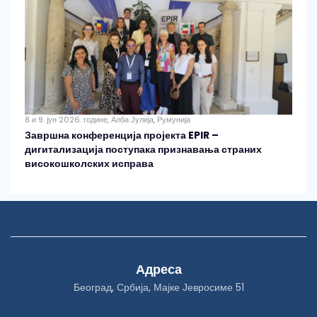
8 и 9. јун 2026. године, Алба Јулија, Румунија
Завршна конференција пројекта EPIR –
дигитализација поступака признавања страних
високошколских исправа
Адреса
Београд, Србија, Мајке Јевросиме 51