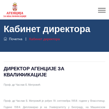
Кабинет директора
Почетна
|
Кабинет директора
ДИРЕКТОР АГЕНЦИЈЕ ЗА
КВАЛИФИКАЦИЈЕ
Проф. др Часлав Б. Митровић
Проф. др Часлав Б. Митровић је рођен 19. септембра 1958. године у Власотинцу.
Године 1984. Дипломирао је на Универзитету у Београду, на Машинском