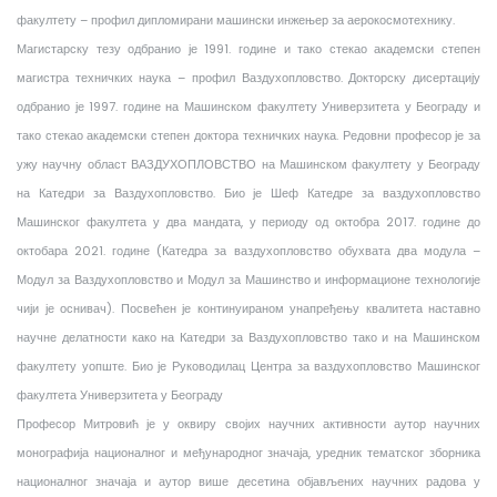
факултету – профил дипломирани машински инжењер за аерокосмотехнику.
Магистарску тезу одбранио је 1991. године и тако стекао академски степен
магистра техничких наука – профил Ваздухопловство. Докторску дисертацију
одбранио је 1997. године на Машинском факултету Универзитета у Београду и
тако стекао академски степен доктора техничких наука. Редовни професор је за
ужу научну област ВАЗДУХОПЛОВСТВО на Машинском факултету у Београду
на Катедри за Ваздухопловство. Био је Шеф Катедре за ваздухопловство
Машинског факултета у два мандата, у периоду од октобра 2017. године до
октобара 2021. године (Катедра за ваздухопловство обухвата два модула –
Модул за Ваздухопловство и Модул за Машинство и информационе технологије
чији је оснивач). Посвећен је континуираном унапређењу квалитета наставно
научне делатности како на Катедри за Ваздухопловство тако и на Машинском
факултету уопште. Био је
Руководилац Центра за ваздухопловство Машинског
факултета Универзитета у Београду
Професор Митровић је у оквиру својих научних активности аутор научних
монографија националног и међународног значаја, уредник тематског зборника
националног значаја и аутор више десетина објављених научних радова у