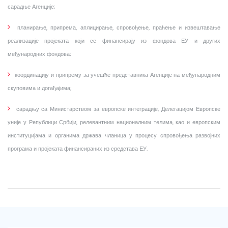
сарадње Агенције;
планирање, припрема, аплицирање, спровођење, праћење и извештавање
реализације пројеката који се финансирају из фондова ЕУ и других
међународних фондова;
координацију и припрему за учешће представника Агенције на међународним
скуповима и догађајима;
сарадњу са Министарством за европске интеграције, Делегацијом Европске
уније у Републици Србији, релевантним националним телима, као и европским
институцијама и органима држава чланица у процесу спровођења развојних
програма и пројеката финансираних из средстава ЕУ.