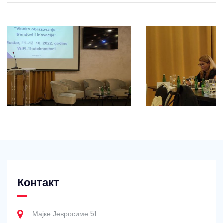
Контакт
Мајке Јевросиме 51