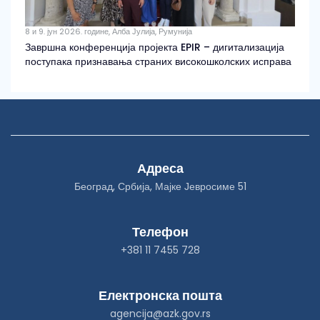
8 и 9. јун 2026. године, Алба Јулија, Румунија
Завршна конференција пројекта EPIR – дигитализација
поступака признавања страних високошколских исправа
Адреса
Београд, Србија, Мајке Јевросиме 51
Телефон
+381 11 7455 728
Електронска пошта
agencija@azk.gov.rs