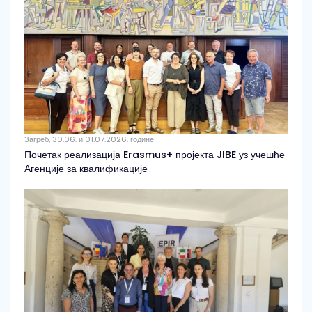
Загреб, 30.06. и 01.07.2026. године
Почетак реализација Erasmus+ пројекта JIBE уз учешће
Агенције за квалификације