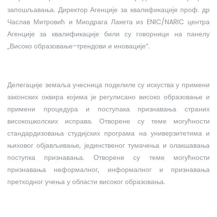
запошљавања. Директор Агенције за квалификације проф. др
Часлав Митровић и Миодрага Лакета из ENIC/NARIC центра
Агенције за квалификације били су говорници на панелу
„Високо образовање-трендови и иновације“.
Делегације земаља учесница поделиле су искуства у примени
законских оквира којима је регулисано високо образовање и
примени процедура и поступака признавања страних
високошколских исправа. Отворене су теме могућности
стандардизовања студијских програма на универзитетима и
њиховог објављивање, јединственог тумачења и олакшавања
поступка признавања. Отворене су теме могућности
признавања неформалног, информалног и признавања
претходног учења у области високог образовања.