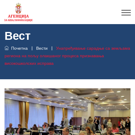
Вест
Почетна
|
Вести
|
Унапређивање сарадње са земљама
региона на пољу олакшаног процеса признавања
високошколских исправа