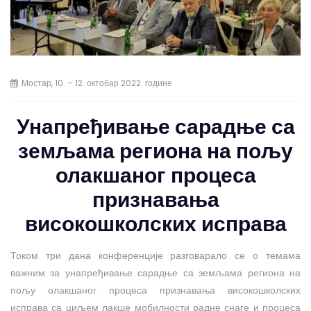
Мостар, 10. – 12. октобар 2022. године
Унапређивање сарадње са
земљама региона на пољу
олакшаног процеса
признавања
високошколских исправа
Током три дана конференције разговарало се о темама
важним за унапређивање сарадње са земљама региона на
пољу олакшаног процеса признавања високошколских
исправа са циљем лакше мобилности радне снаге и процеса