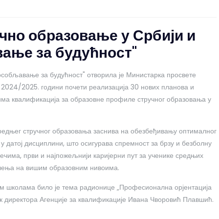
чно образовање у Србији и
ање за будућност"
особљавање за будућност" отворила је Министарка просвете
 2024/2025. години почети реализација 30 нових планова и
има квалификација за образовне профиле стручног образовања у
средњег стручног образовања заснива на обезбеђивању оптималног
 у датој дисциплини, што осигурава спремност за брзу и безболну
речима, први и најпожељнији каријерни пут за ученике средњих
 учења на вишим образовним нивоима.
м школама било је тема радионице „Професионална орјентација
ик директора Агенције за квалификације Ивана Чворовић Плавшић.