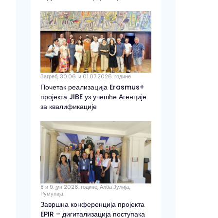
Загреб, 30.06. и 01.07.2026. године
Почетак реализација Erasmus+
пројекта JIBE уз учешће Агенције
за квалификације
8 и 9. јун 2026. године, Алба Јулија,
Румунија
Завршна конференција пројекта
EPIR – дигитализација поступака