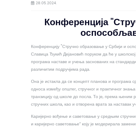
28.05.2024.
Конференција "Стру
оспособљав
Конференцију "Стручно образовање у Србији и осп
Славица Ђукић Дејановић поруком да ће у школској
програма наставе и учења заснованих на стандард
различитим подручјима рада.
Она је истакла да се концепт планова и програма 
односа између општег, стручног и практичног знања
транзицију од школе до посла. То је, према њеним 
стручних школа, као и отворена врата за наставак
Каријерно вођење и саветовање у средњим стручни
и каријерно саветовање“ коју је модерирала замен