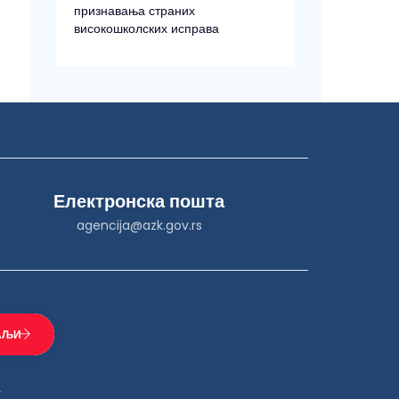
признавања страних
високошколских исправа
Електронска пошта
agencija@azk.gov.rs
К