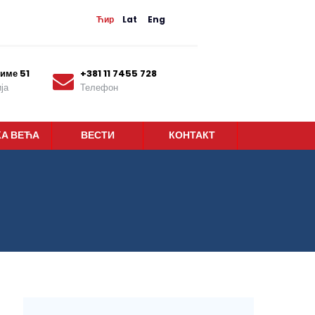
Ћир
Lat
Eng
име 51
+381 11 7455 728
ја
Телефон
КА ВЕЋА
ВЕСТИ
КОНТАКТ