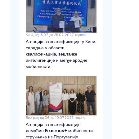
Кина, од 18.07. до 25.07. 2027. године
Агенција за квалификације у Кини:
сарадња у области
квалификација, вештачке
интелигенције и међународне
мобилности
Београд, од 06 до 10.07.2027. године
Агенција за квалификације
домаћин Erasmus+ мобилности
стручњака из Португалије