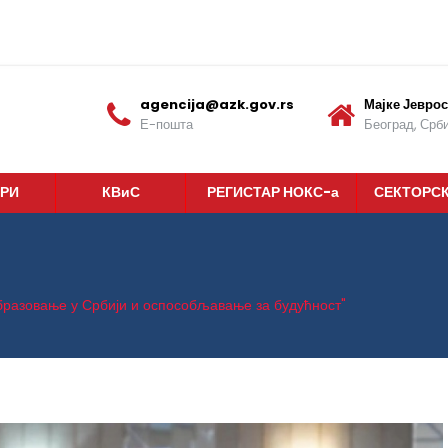
agencija@azk.gov.rs
Мајке Јеврос
Е-пошта
Београд, Срби
РИ
КВиС
РЕГИСТАР НОКС-а
СЕКТОРС
бразовање у Србији и оспособљавање за будућност"