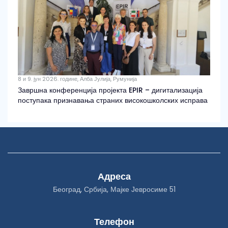
8 и 9. јун 2026. године, Алба Јулија, Румунија
Завршна конференција пројекта EPIR – дигитализација
поступака признавања страних високошколских исправа
Адреса
Београд, Србија, Мајке Јевросиме 51
Телефон