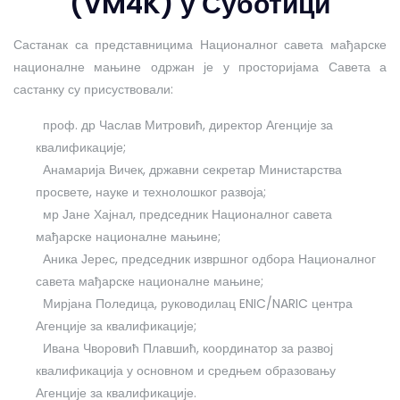
(VM4K) у Суботици
Састанак са представницима Националног савета мађарске
националне мањине одржан је у просторијама Савета а
састанку су присуствовали:
проф. др Часлав Митровић, директор Агенције за
квалификације;
Анамарија Вичек, државни секретар Министарства
просвете, науке и технолошког развоја;
мр Јане Хајнал, председник Националног савета
мађарске националне мањине;
Аника Јерес, председник извршног одбора Националног
савета мађарске националне мањине;
Мирјана Поледица, руководилац ENIC/NARIC центра
Агенције за квалификације;
Ивана Чворовић Плавшић, координатор за развој
квалификација у основном и средњем образовању
Агенције за квалификације.