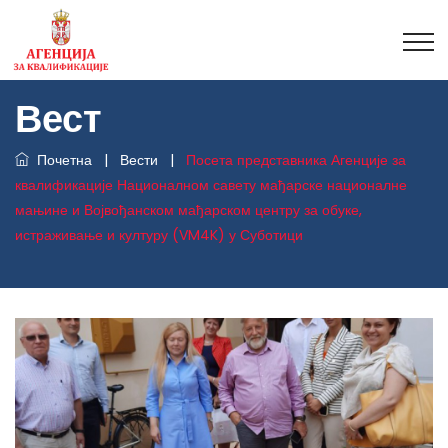
Вест
Почетна
|
Вести
|
Посета представника Агенције за
квалификације Националном савету мађарске националне
мањине и Војвођанском мађарском центру за обуке,
истраживање и културу (VM4K) у Суботици