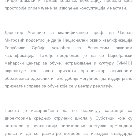
Тинде Шамљи и Томаш Кошањи, делегацију провели кроз
просторије опремљене за извођење консултација у настави.
Директор Агенције за квалификације проф. др Часлав
Митровић подсетио је да је Национални оквир квалификација
Републике Србије усклађен са Европским оквиром
квалификација. Такође предложио је да се Војвођански
мађарски центар за обуке, истраживање и културу (VM4K)
акредитује као јавно признати организатор активности
образовања одраслих и тако добије могућност да издаје јавно
признате исправе за обуке које се у центру реализују.
Посета је искоришћена да се реализују састанци са
директорима средњих стручних школа у Суботици које су
партнери у реализацији пилотирања поступка претходног
учења и да се размотре потребе за израдом стандарда