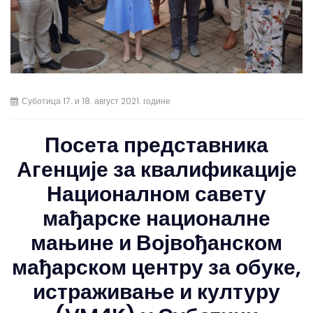
Суботица 17. и 18. август 2021. године
Посета представника
Агенције за квалификације
Националном савету
мађарске националне
мањине и Војвођанском
мађарском центру за обуке,
истраживање и културу