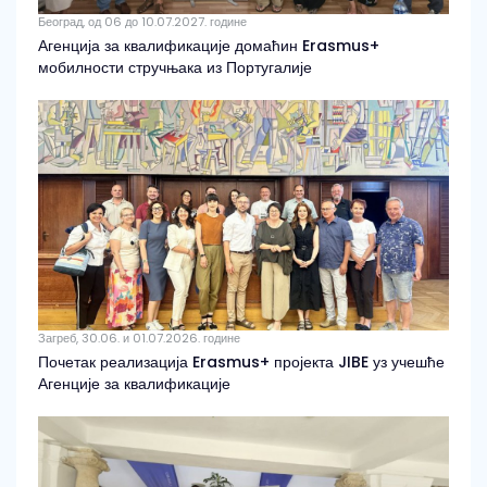
Београд, од 06 до 10.07.2027. године
Агенција за квалификације домаћин Erasmus+
мобилности стручњака из Португалије
Загреб, 30.06. и 01.07.2026. године
Почетак реализација Erasmus+ пројекта JIBE уз учешће
Агенције за квалификације