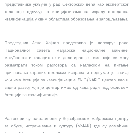
представнике укључе у рад Секторских већа као експертског
тела које одлучује о иницијативама за израду стандарда
квалификација у свим областима образовања и запошљавања.
Председник Јене Хајнал представио је делокруг рада
Националног савета мађарске националне мањине,
могућности и капацитете и делегирао је теме које се могу
разматрати током разговора са нагласком на питање
признавања страних школских исправа и подвукао је значај
који има Агенција за квалификације, ENIC/NARIC центар, као и
видни развој који је центар имао од када ради под окриљем
Агенције за квалификације.
Разговори су настављени у Војвођанском мађарском центру
за обуке, истраживање и културу (VM4K) где су домаћини