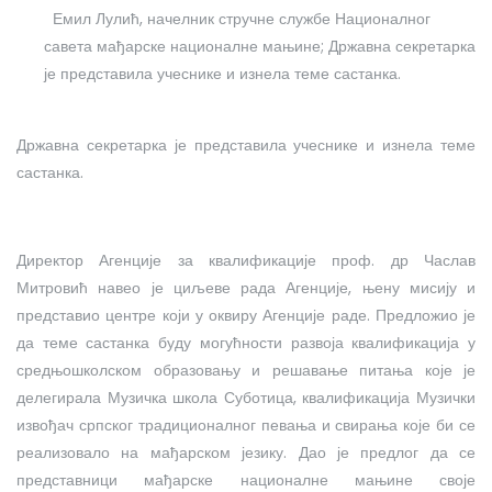
Емил Лулић, начелник стручне службе Националног
савета мађарске националне мањине; Државна секретарка
је представила учеснике и изнела теме састанка.
Државна секретарка је представила учеснике и изнела теме
састанка.
Директор Агенције за квалификације проф. др Часлав
Митровић навео је циљеве рада Агенције, њену мисију и
представио центре који у оквиру Агенције раде. Предложио је
да теме састанка буду могућности развоја квалификација у
средњошколском образовању и решавање питања које је
делегирала Музичка школа Суботица, квалификација Музички
извођач српског традиционалног певања и свирања које би се
реализовало на мађарском језику. Дао је предлог да се
представници мађарске националне мањине своје