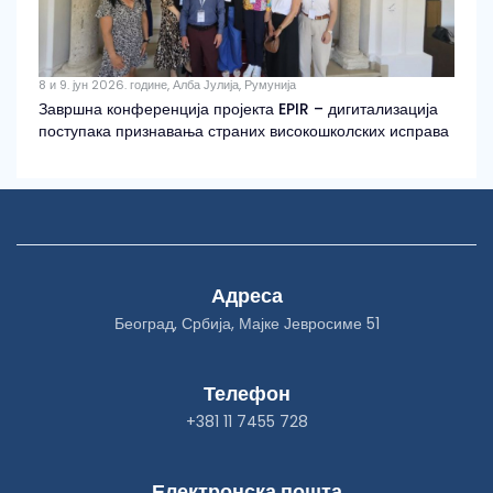
8 и 9. јун 2026. године, Алба Јулија, Румунија
Завршна конференција пројекта EPIR – дигитализација
поступака признавања страних високошколских исправа
Адреса
Београд, Србија, Мајке Јевросиме 51
Телефон
+381 11 7455 728
Електронска пошта