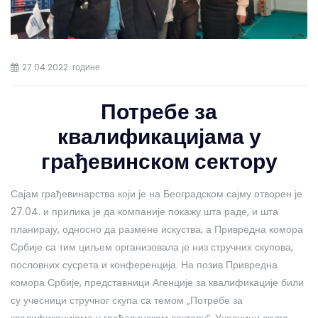
27.04.2022. године
Потребе за
квалификацијама у
грађевинском сектору
Сајам грађевинарства који је на Београдском сајму отворен је
27.04. и прилика је да компаније покажу шта раде, и шта
планирају, односно да размене искуства, а Привредна комора
Србије са тим циљем организовала је низ стручних скупова,
пословних сусрета и конференција. На позив Привредна
комора Србије, представници Агенције за квалификације били
су учесници стручног скупа са темом „Потребе за
квалификацијама у грађевинском сектору“. Учесници скупа