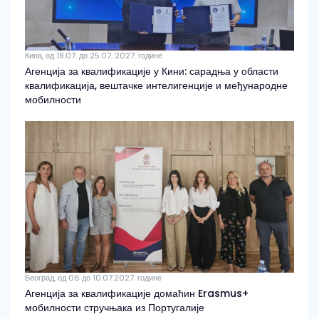
Кина, од 18.07. до 25.07. 2027. године
Агенција за квалификације у Кини: сарадња у области
квалификација, вештачке интелигенције и међународне
мобилности
Београд, од 06 до 10.07.2027. године
Агенција за квалификације домаћин Erasmus+
мобилности стручњака из Португалије