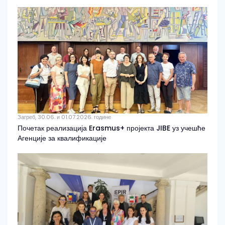
Загреб, 30.06. и 01.07.2026. године
Почетак реализација Erasmus+ пројекта JIBE уз учешће
Агенције за квалификације