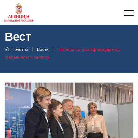
Вест
Почетна
|
Вести
|
Потребе за квалификацијама у
грађевинском сектору